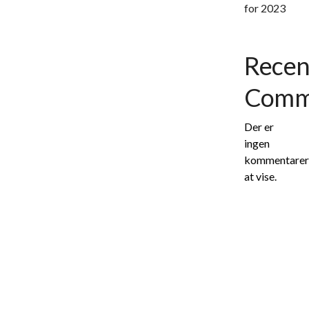
vækst.
for 2023
Recen
Comm
Der er
ingen
kommentarer
at vise.