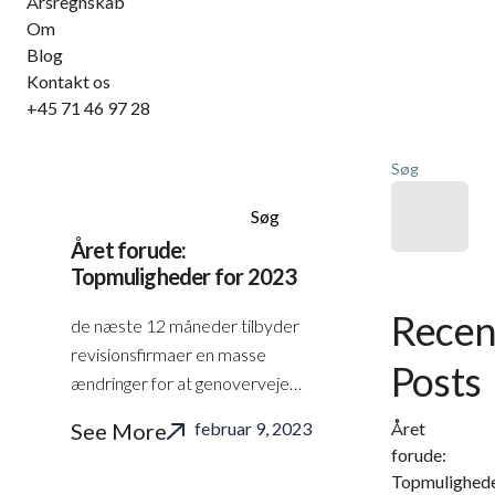
Årsregnskab
Om
Blog
Kontakt os
+45 71 46 97 28
skat
Søg
Søg
Året forude:
Topmuligheder for 2023
Recen
de næste 12 måneder tilbyder
revisionsfirmaer en masse
Posts
ændringer for at genoverveje,
hvordan de fungerer, og
See More
februar 9, 2023
Året
repositionere sig selv for at
forude:
være mere bevidste om
Topmulighed