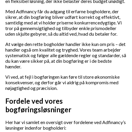
en fleksibel løsning, der ikke belaster deres budget unødigt.
Med Adfinancy får du adgang til erfarne bogholdere, der
sikrer, at din bogføring bliver udført korrekt og effektivt,
samtidig med at vi holder priserne konkurrencedygtige. Vi
tror på gennemsigtighed og tilbyder enkle prismodeller
uden skjulte gebyrer, så du altid ved, hvad du betaler for.
At vælge den rette bogholder handler ikke kun om pris – det
handler også om kvalitet og tryghed. Vores team arbejder
systematisk og følger alle gældende regler og standarder, så
du kan være sikker på, at din bogføring er i de bedste
hænder.
Vi ved, at fejl i bogføringen kan føre til store økonomiske
konsekvenser, og derfor går vi aldrig på kompromis med
nøjagtighed og præcision.
Fordele ved vores
bogføringsløsninger
Her har vi samlet en oversigt over fordelene ved Adfinancy’s
løsninger indenfor bogholderi: