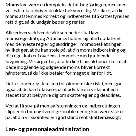
Moms kan være en kompleks del af bogføringen, men med
vores hjælp behøver du ikke bekymre dig. Vi sikrer, at din
moms afstemmes korrekt og indberettes til Skattestyrelsen
rettidigt, så du undgår bøder og renter.
Alle erhvervsdrivende virksomheder skal lave
momsregnskab, og Adfinancy holder sig altid opdateret
med de nyeste regler og ændringer i momsbeskatningen,
hvilket gør, at du kan stole på, at din momsindberetning og
dit regnskab er i overensstemmelse med gældende
lovgivning. Vi sørger for, at alle dine transaktioner i form af
både indgående og udgående moms bliver korrekt
håndteret, så du ikke betaler for meget eller for lidt.
Dette sparer dig ikke kun for økonomiske risici, men gør
også, at du kan fokusere på at udvikle din virksomhed i
stedet for at bekymre dig om skatteregler og deadlines.
Ved at få styr på momsafstemningen og indberetningen
slipper du for unødvendige problemer og kan være sikker
på, at din virksomhed er i god stand rent skattemæssigt.
Løn- og personaleadministration