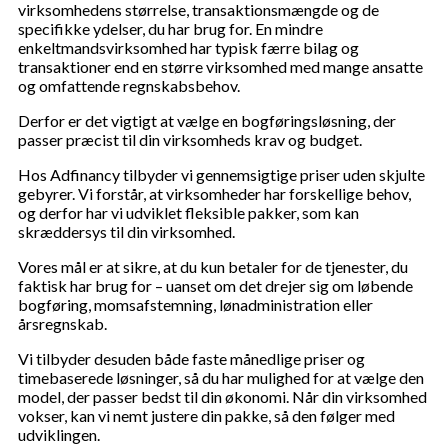
virksomhedens størrelse, transaktionsmængde og de
specifikke ydelser, du har brug for. En mindre
enkeltmandsvirksomhed har typisk færre bilag og
transaktioner end en større virksomhed med mange ansatte
og omfattende regnskabsbehov.
Derfor er det vigtigt at vælge en bogføringsløsning, der
passer præcist til din virksomheds krav og budget.
Hos Adfinancy tilbyder vi gennemsigtige priser uden skjulte
gebyrer. Vi forstår, at virksomheder har forskellige behov,
og derfor har vi udviklet fleksible pakker, som kan
skræddersys til din virksomhed.
Vores mål er at sikre, at du kun betaler for de tjenester, du
faktisk har brug for – uanset om det drejer sig om løbende
bogføring, momsafstemning, lønadministration eller
årsregnskab.
Vi tilbyder desuden både faste månedlige priser og
timebaserede løsninger, så du har mulighed for at vælge den
model, der passer bedst til din økonomi. Når din virksomhed
vokser, kan vi nemt justere din pakke, så den følger med
udviklingen.