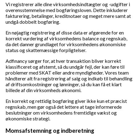
Vi registrerer alle dine virksomhedsindtægter og -udgifter i
overensstemmelse med bogføringsloven. Dette inkluderer
fakturering, betalinger, kreditnotaer og meget mere samt at
undgå dobbelt bogføring.
En nøjagtig registrering af disse data er afgørende for en
korrekt vurdering af virksomhedens balance og regnskab,
da det danner grundlaget for virksomhedens økonomiske
status og skattemæssige forpligtelser.
Adfinancy sørger for, at hver transaktion bliver korrekt
klassificeret og afstemt, så du undgår fejl, der kan føre til
problemer med SKAT eller andre myndigheder. Vores team
håndterer alt fra registrering af salg og indkøb til behandling
af driftsomkostninger og lønninger, så du kan få et klart
billede af din virksomheds økonomi.
En korrekt og rettidig bogføring giver ikke kun et præcist
regnskab, men gør også det lettere at tage informerede
beslutninger om virksomhedens fremtidige vækst og
økonomiske strategi.
Momsafstemning og indberetning