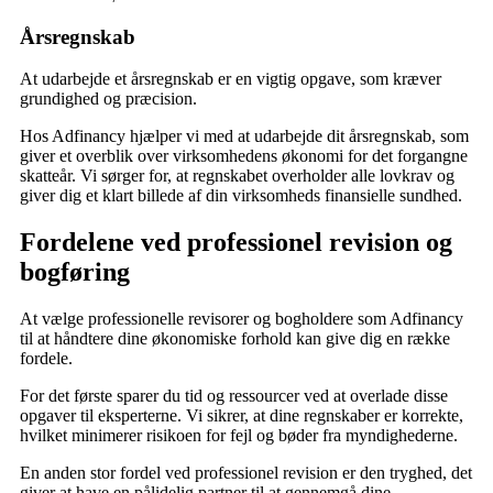
Årsregnskab
At udarbejde et årsregnskab er en vigtig opgave, som kræver
grundighed og præcision.
Hos Adfinancy hjælper vi med at udarbejde dit årsregnskab, som
giver et overblik over virksomhedens økonomi for det forgangne
skatteår. Vi sørger for, at regnskabet overholder alle lovkrav og
giver dig et klart billede af din virksomheds finansielle sundhed.
Fordelene ved professionel revision og
bogføring
At vælge professionelle revisorer og bogholdere som Adfinancy
til at håndtere dine økonomiske forhold kan give dig en række
fordele.
For det første sparer du tid og ressourcer ved at overlade disse
opgaver til eksperterne. Vi sikrer, at dine regnskaber er korrekte,
hvilket minimerer risikoen for fejl og bøder fra myndighederne.
En anden stor fordel ved professionel revision er den tryghed, det
giver at have en pålidelig partner til at gennemgå dine